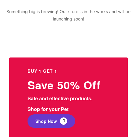
Something big is brewing! Our store is in the works and will be
launching soon!
BUY 1 GET 1
Save 50% Off
Safe and effective products.
Shop for your Pet
Shop Now