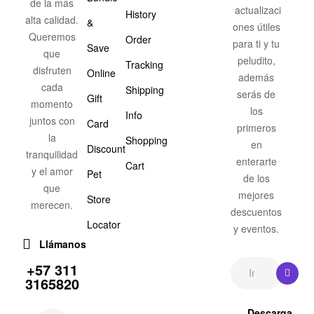
de la más
actualizaci
History
alta calidad.
&
ones útiles
Queremos
Order
para ti y tu
Save
que
peludito,
Tracking
disfruten
Online
además
cada
Shipping
serás de
Gift
momento
los
Info
juntos con
Card
primeros
la
Shopping
en
Discount
tranquilidad
enterarte
Cart
y el amor
Pet
de los
que
mejores
Store
merecen.
descuentos
Locator
y eventos.
Llámanos
+57 311
3165820
Descarga