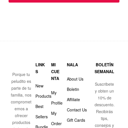
LINK
MI
NALA
BOLETÍN
S
CUE
SEMANAL
Porque tu
NTA
About Us
peludito es
Suscribete
New
parte de tu
Boletin
y obten un
My
familia, nos
Products
10% de
Affiliate
compromet
Profile
descuento.
Best
emos a
Contact Us
Recibirás
My
ofrecer
Sellers
tips,
Gift Cards
productos
Order
consejos y
Bundle