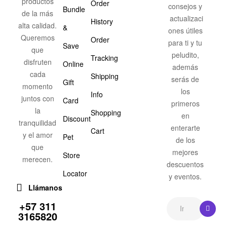
productos
Order
consejos y
Bundle
de la más
actualizaci
History
alta calidad.
&
ones útiles
Queremos
Order
para ti y tu
Save
que
peludito,
Tracking
disfruten
Online
además
cada
Shipping
serás de
Gift
momento
los
Info
juntos con
Card
primeros
la
Shopping
en
Discount
tranquilidad
enterarte
Cart
y el amor
Pet
de los
que
mejores
Store
merecen.
descuentos
Locator
y eventos.
Llámanos
+57 311
3165820