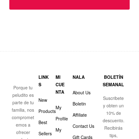
LINK
MI
NALA
BOLETÍN
S
CUE
SEMANAL
Porque tu
NTA
About Us
peludito es
Suscribete
New
parte de tu
Boletin
y obten un
My
familia, nos
Products
10% de
Affiliate
compromet
Profile
descuento.
Best
emos a
Contact Us
Recibirás
My
ofrecer
Sellers
tips,
Gift Cards