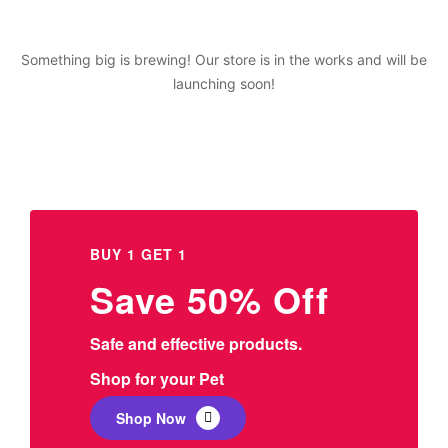
Something big is brewing! Our store is in the works and will be
launching soon!
BUY 1 GET 1
Save 50% Off
Safe and effective products.
Shop for your Pet
Shop Now