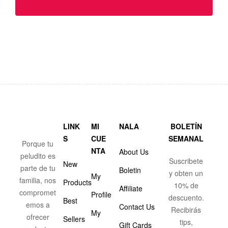
LINK
MI
NALA
BOLETÍN
S
CUE
SEMANAL
Porque tu
NTA
About Us
peludito es
Suscribete
New
parte de tu
Boletin
y obten un
My
familia, nos
Products
10% de
Affiliate
compromet
Profile
descuento.
Best
emos a
Contact Us
Recibirás
My
ofrecer
Sellers
tips,
Gift Cards