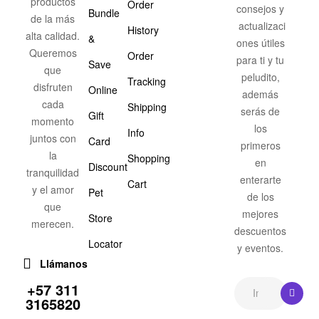
productos
Order
consejos y
Bundle
de la más
actualizaci
History
alta calidad.
&
ones útiles
Queremos
Order
para ti y tu
Save
que
peludito,
Tracking
disfruten
Online
además
cada
Shipping
serás de
Gift
momento
los
Info
juntos con
Card
primeros
la
Shopping
en
Discount
tranquilidad
enterarte
Cart
y el amor
Pet
de los
que
mejores
Store
merecen.
descuentos
Locator
y eventos.
Llámanos
+57 311
3165820