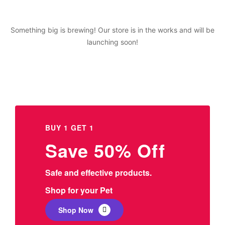
Something big is brewing! Our store is in the works and will be
launching soon!
BUY 1 GET 1
Save 50% Off
Safe and effective products.
Shop for your Pet
Shop Now