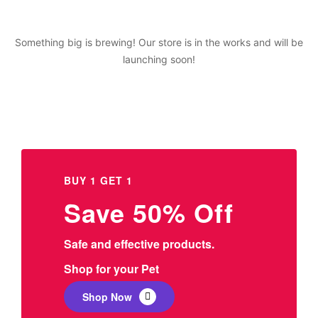
Something big is brewing! Our store is in the works and will be
launching soon!
BUY 1 GET 1
Save 50% Off
Safe and effective products.
Shop for your Pet
Shop Now