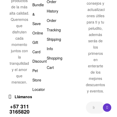
productos
Order
consejos y
Bundle
de la más
actualizaci
History
alta calidad.
&
ones útiles
Queremos
Order
para ti y tu
Save
que
peludito,
Tracking
disfruten
Online
además
cada
Shipping
serás de
Gift
momento
los
Info
juntos con
Card
primeros
la
Shopping
en
Discount
tranquilidad
enterarte
Cart
y el amor
Pet
de los
que
mejores
Store
merecen.
descuentos
Locator
y eventos.
Llámanos
+57 311
3165820