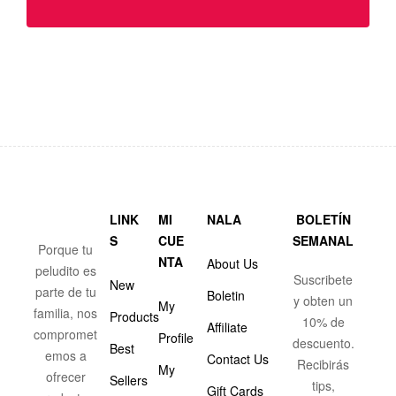
LINK
MI
NALA
BOLETÍN
S
CUE
SEMANAL
Porque tu
NTA
About Us
peludito es
Suscribete
New
parte de tu
Boletin
y obten un
My
familia, nos
Products
10% de
Affiliate
compromet
Profile
descuento.
Best
emos a
Contact Us
Recibirás
My
ofrecer
Sellers
tips,
Gift Cards