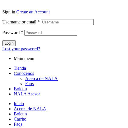
Sign in
Create an Account
Username or email
*
Password
*
Login
Lost your password?
Main menu
Tienda
Conocenos
Acerca de NALA
Faqs
Boletin
NALA Asesor
Inicio
Acerca de NALA
Boletin
Carrito
Faqs