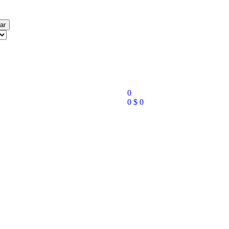
ar
0
0
$
0