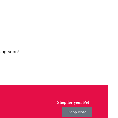
hing soon!
Shop for your Pet
Shop Now