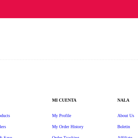
MI CUENTA
NALA
ducts
My Profile
About Us
lers
My Order History
Boletin
& Save
Order Tracking
Affiliate