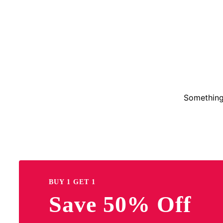
Something 
BUY 1 GET 1
Save 50% Off