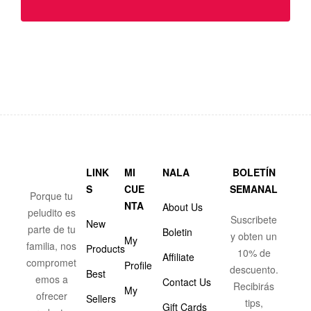
LINK
MI
NALA
BOLETÍN
S
CUE
SEMANAL
Porque tu
NTA
About Us
peludito es
Suscribete
New
parte de tu
Boletin
y obten un
My
familia, nos
Products
10% de
Affiliate
compromet
Profile
descuento.
Best
emos a
Contact Us
Recibirás
My
ofrecer
Sellers
tips,
Gift Cards