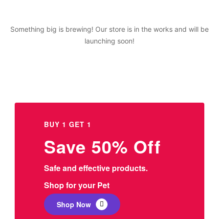
Something big is brewing! Our store is in the works and will be
launching soon!
BUY 1 GET 1
Save 50% Off
Safe and effective products.
Shop for your Pet
Shop Now