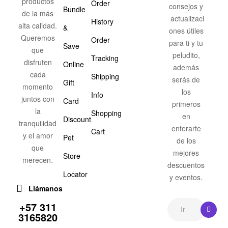
productos
Order
consejos y
Bundle
de la más
actualizaci
History
alta calidad.
&
ones útiles
Queremos
Order
para ti y tu
Save
que
peludito,
Tracking
disfruten
Online
además
cada
Shipping
serás de
Gift
momento
los
Info
juntos con
Card
primeros
la
Shopping
en
Discount
tranquilidad
enterarte
Cart
y el amor
Pet
de los
que
mejores
Store
merecen.
descuentos
Locator
y eventos.
Llámanos
+57 311
3165820