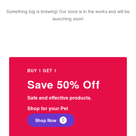
Something big is brewing! Our store is in the works and will be
launching soon!
BUY 1 GET 1
Save 50% Off
Safe and effective products.
Shop for your Pet
Shop Now