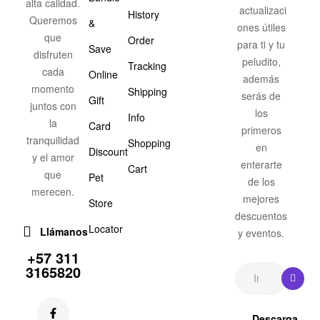
alta calidad.
actualizaci
History
Queremos
&
ones útiles
que
Order
para ti y tu
Save
disfruten
peludito,
Tracking
cada
Online
además
momento
Shipping
serás de
Gift
juntos con
los
Info
la
Card
primeros
tranquilidad
Shopping
en
Discount
y el amor
enterarte
Cart
que
Pet
de los
merecen.
mejores
Store
descuentos
Locator
Llámanos
y eventos.
+57 311
3165820
Descarga