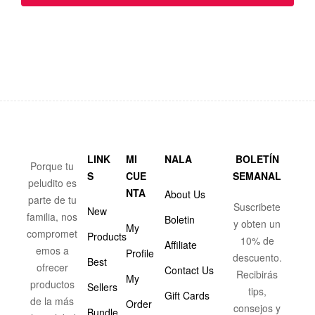
LINK
MI
NALA
BOLETÍN
Porque tu
S
CUE
SEMANAL
peludito es
NTA
About Us
parte de tu
Suscribete
New
familia, nos
Boletin
y obten un
My
compromet
Products
10% de
Affiliate
emos a
Profile
descuento.
Best
ofrecer
Contact Us
Recibirás
My
productos
Sellers
tips,
Gift Cards
de la más
Order
consejos y
Bundle