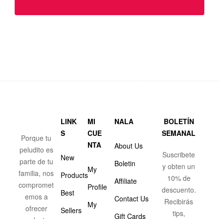
LINK
MI
NALA
BOLETÍN
S
CUE
SEMANAL
Porque tu
NTA
About Us
peludito es
Suscribete
New
parte de tu
Boletin
y obten un
My
familia, nos
Products
10% de
Affiliate
compromet
Profile
descuento.
Best
emos a
Contact Us
Recibirás
My
ofrecer
Sellers
tips,
Gift Cards