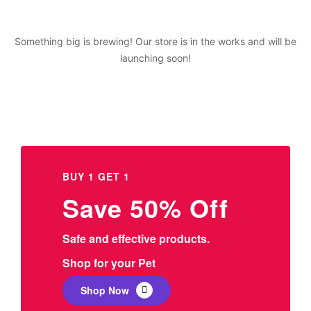
Something big is brewing! Our store is in the works and will be
launching soon!
BUY 1 GET 1
Save 50% Off
Safe and effective products.
Shop for your Pet
Shop Now