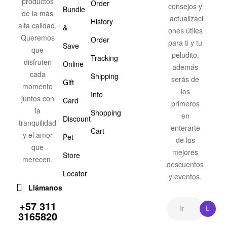
productos
Order
consejos y
Bundle
de la más
actualizaci
History
alta calidad.
&
ones útiles
Queremos
Order
para ti y tu
Save
que
peludito,
Tracking
disfruten
Online
además
cada
Shipping
serás de
Gift
momento
los
Info
juntos con
Card
primeros
la
Shopping
en
Discount
tranquilidad
enterarte
Cart
y el amor
Pet
de los
que
mejores
Store
merecen.
descuentos
Locator
y eventos.
Llámanos
+57 311
3165820