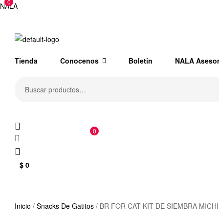
0
NALA
Tienda
Conocenos
Boletin
NALA Aseso
Buscar
por:
0
$
0
Inicio
/
Snacks De Gatitos
/ BR FOR CAT KIT DE SIEMBRA MICH