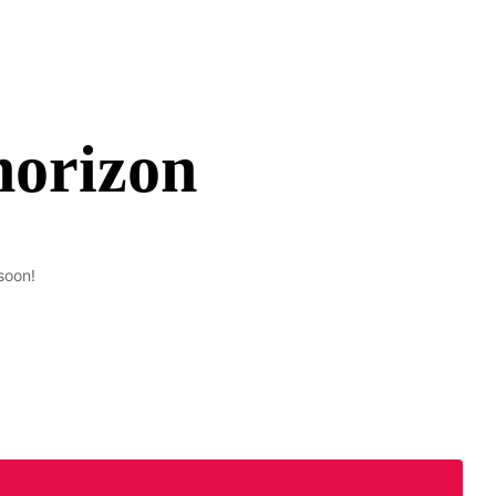
horizon
soon!