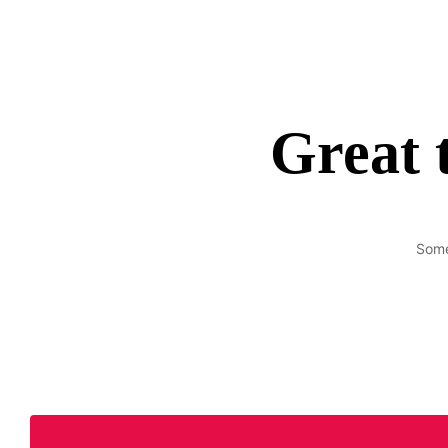
Great 
Some