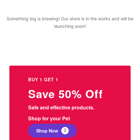
Something big is brewing! Our store is in the works and will be
launching soon!
BUY 1 GET 1
Save 50% Off
Safe and effective products.
Shop for your Pet
Shop Now