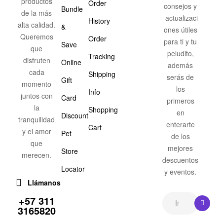
productos
Order
consejos y
Bundle
de la más
actualizaci
History
alta calidad.
&
ones útiles
Queremos
Order
para ti y tu
Save
que
peludito,
Tracking
disfruten
Online
además
cada
Shipping
serás de
Gift
momento
los
Info
juntos con
Card
primeros
la
Shopping
en
Discount
tranquilidad
enterarte
Cart
y el amor
Pet
de los
que
mejores
Store
merecen.
descuentos
Locator
y eventos.
Llámanos
+57 311
3165820