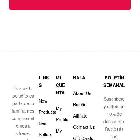
LINK
MI
NALA
BOLETÍN
S
CUE
SEMANAL
Porque tu
NTA
About Us
peludito es
Suscribete
New
parte de tu
Boletin
y obten un
My
familia, nos
Products
10% de
Affiliate
compromet
Profile
descuento.
Best
emos a
Contact Us
Recibirás
My
ofrecer
Sellers
tips,
Gift Cards