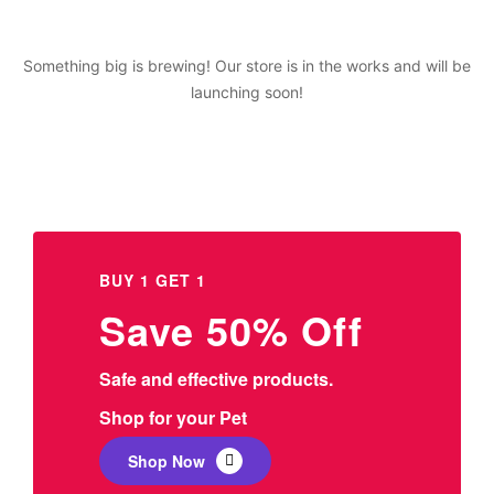
Something big is brewing! Our store is in the works and will be
launching soon!
BUY 1 GET 1
Save 50% Off
Safe and effective products.
Shop for your Pet
Shop Now