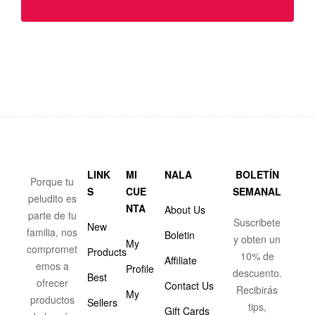
LINK
MI
NALA
BOLETÍN
Porque tu
S
CUE
SEMANAL
peludito es
NTA
About Us
parte de tu
Suscribete
New
familia, nos
Boletin
y obten un
My
compromet
Products
10% de
Affiliate
emos a
Profile
descuento.
Best
ofrecer
Contact Us
Recibirás
My
productos
Sellers
tips,
Gift Cards