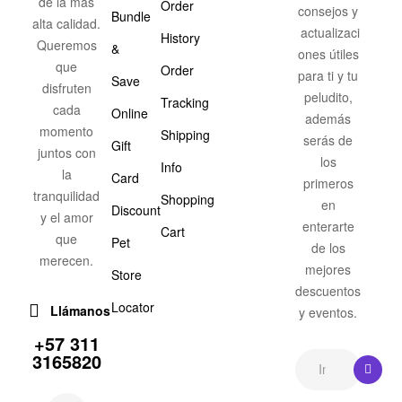
de la más
Order
consejos y
Bundle
alta calidad.
actualizaci
History
Queremos
&
ones útiles
que
Order
para ti y tu
Save
disfruten
peludito,
Tracking
cada
Online
además
momento
Shipping
serás de
Gift
juntos con
los
Info
la
Card
primeros
tranquilidad
Shopping
en
Discount
y el amor
enterarte
Cart
que
Pet
de los
merecen.
mejores
Store
descuentos
Locator
Llámanos
y eventos.
+57 311
3165820