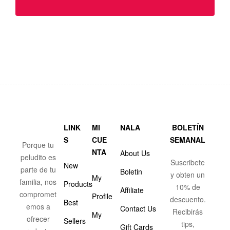
LINK
MI
NALA
BOLETÍN
S
CUE
SEMANAL
Porque tu
NTA
About Us
peludito es
Suscribete
New
parte de tu
Boletin
y obten un
My
familia, nos
Products
10% de
Affiliate
compromet
Profile
descuento.
Best
emos a
Contact Us
Recibirás
My
ofrecer
Sellers
tips,
Gift Cards