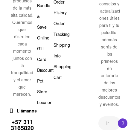
productos
Order
consejos y
Bundle
de la más
actualizaci
History
alta calidad.
&
ones útiles
Queremos
Order
para ti y tu
Save
que
peludito,
Tracking
disfruten
Online
además
cada
Shipping
serás de
Gift
momento
los
Info
juntos con
Card
primeros
la
Shopping
en
Discount
tranquilidad
enterarte
Cart
y el amor
Pet
de los
que
mejores
Store
merecen.
descuentos
Locator
y eventos.
Llámanos
+57 311
3165820