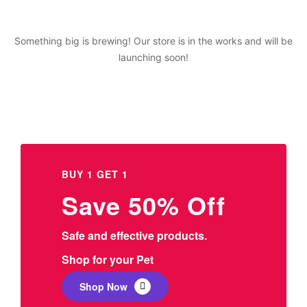
Something big is brewing! Our store is in the works and will be
launching soon!
BUY 1 GET 1
Save 50% Off
Safe and effective products.
Shop for your Pet
Shop Now