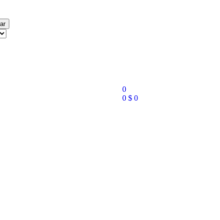
ar
0
0
$
0