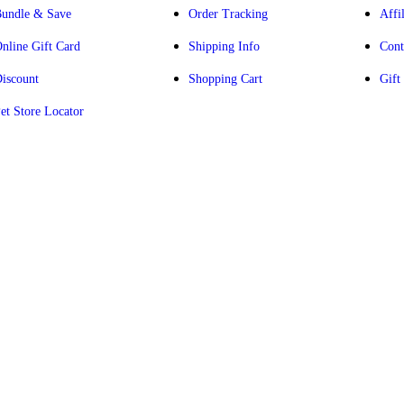
undle & Save
Order Tracking
Affil
nline Gift Card
Shipping Info
Cont
iscount
Shopping Cart
Gift
et Store Locator