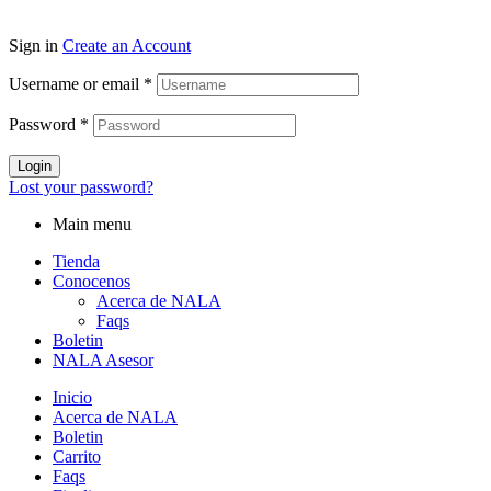
Sign in
Create an Account
Username or email
*
Password
*
Login
Lost your password?
Main menu
Tienda
Conocenos
Acerca de NALA
Faqs
Boletin
NALA Asesor
Inicio
Acerca de NALA
Boletin
Carrito
Faqs