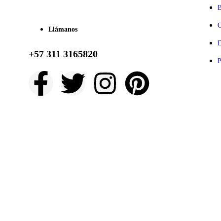
B
O
Llámanos
D
+57 311 3165820
P