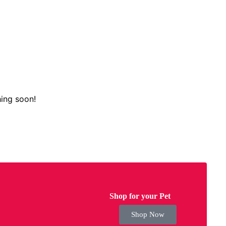
hing soon!
Shop for your Pet
Shop Now