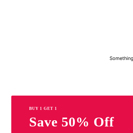
Something 
BUY 1 GET 1
Save 50% Off