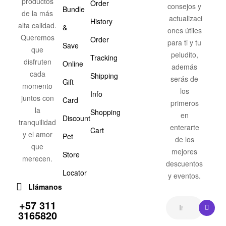
productos
Order
consejos y
Bundle
de la más
actualizaci
History
alta calidad.
&
ones útiles
Queremos
Order
para ti y tu
Save
que
peludito,
Tracking
disfruten
Online
además
cada
Shipping
serás de
Gift
momento
los
Info
juntos con
Card
primeros
la
Shopping
en
Discount
tranquilidad
enterarte
Cart
y el amor
Pet
de los
que
mejores
Store
merecen.
descuentos
Locator
y eventos.
Llámanos
+57 311
3165820