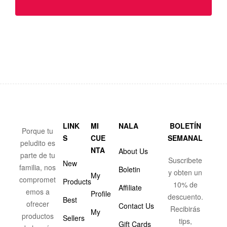
LINK
MI
NALA
BOLETÍN
Porque tu
S
CUE
SEMANAL
peludito es
NTA
About Us
parte de tu
Suscribete
New
familia, nos
Boletin
y obten un
My
compromet
Products
10% de
Affiliate
emos a
Profile
descuento.
Best
ofrecer
Contact Us
Recibirás
My
productos
Sellers
tips,
Gift Cards