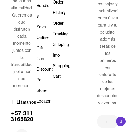
de la más
Order
consejos y
Bundle
alta calidad.
actualizaci
History
Queremos
&
ones útiles
que
Order
para ti y tu
Save
disfruten
peludito,
Tracking
cada
Online
además
momento
Shipping
serás de
Gift
juntos con
los
Info
la
Card
primeros
tranquilidad
Shopping
en
Discount
y el amor
enterarte
Cart
que
Pet
de los
merecen.
mejores
Store
descuentos
Locator
Llámanos
y eventos.
+57 311
3165820