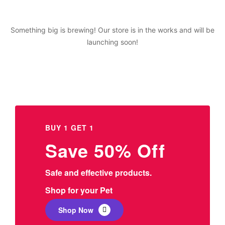
Something big is brewing! Our store is in the works and will be
launching soon!
BUY 1 GET 1
Save 50% Off
Safe and effective products.
Shop for your Pet
Shop Now