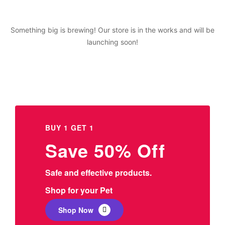
Something big is brewing! Our store is in the works and will be
launching soon!
BUY 1 GET 1
Save 50% Off
Safe and effective products.
Shop for your Pet
Shop Now