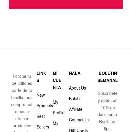
LINK
MI
NALA
BOLETÍN
Porque tu
S
CUE
SEMANAL
peludito es
NTA
About Us
parte de tu
Suscribete
New
familia, nos
Boletin
y obten un
My
compromet
Products
10% de
Affiliate
emos a
Profile
descuento.
Best
ofrecer
Contact Us
Recibirás
My
productos
Sellers
tips,
Gift Cards