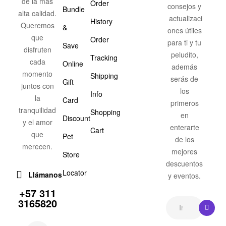
de la más
Order
consejos y
Bundle
alta calidad.
actualizaci
History
Queremos
&
ones útiles
que
Order
para ti y tu
Save
disfruten
peludito,
Tracking
cada
Online
además
momento
Shipping
serás de
Gift
juntos con
los
Info
la
Card
primeros
tranquilidad
Shopping
en
Discount
y el amor
enterarte
Cart
que
Pet
de los
merecen.
mejores
Store
descuentos
Locator
Llámanos
y eventos.
+57 311
3165820