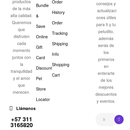
productos
Order
consejos y
Bundle
de la más
actualizaci
History
alta calidad.
&
ones útiles
Queremos
Order
para ti y tu
Save
que
peludito,
Tracking
disfruten
Online
además
cada
Shipping
serás de
Gift
momento
los
Info
juntos con
Card
primeros
la
Shopping
en
Discount
tranquilidad
enterarte
Cart
y el amor
Pet
de los
que
mejores
Store
merecen.
descuentos
Locator
y eventos.
Llámanos
+57 311
3165820