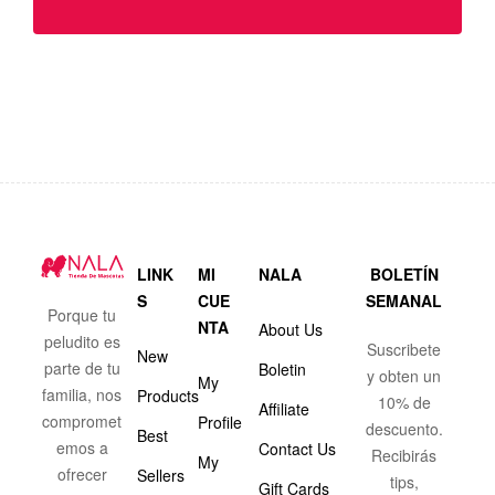
LINK
MI
NALA
BOLETÍN
S
CUE
SEMANAL
Porque tu
NTA
About Us
peludito es
Suscribete
New
parte de tu
Boletin
y obten un
My
familia, nos
Products
10% de
Affiliate
compromet
Profile
descuento.
Best
emos a
Contact Us
Recibirás
My
ofrecer
Sellers
tips,
Gift Cards