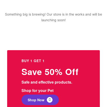
Something big is brewing! Our store is in the works and will be
launching soon!
BUY 1 GET 1
Save 50% Off
Safe and effective products.
Shop for your Pet
Shop Now