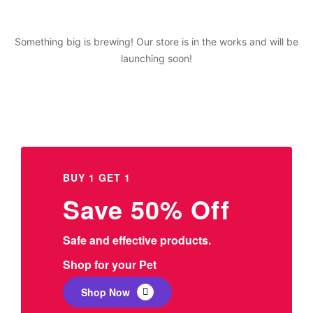
Something big is brewing! Our store is in the works and will be
launching soon!
BUY 1 GET 1
Save 50% Off
Safe and effective products.
Shop for your Pet
Shop Now