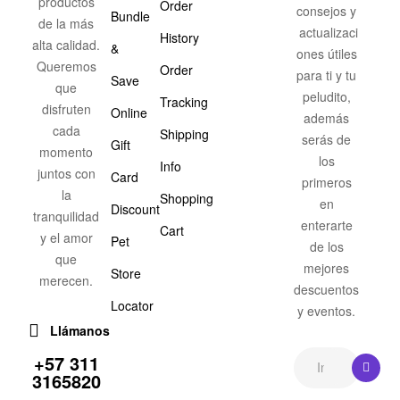
productos
Order
consejos y
Bundle
de la más
actualizaci
History
alta calidad.
&
ones útiles
Queremos
Order
para ti y tu
Save
que
peludito,
Tracking
disfruten
Online
además
cada
Shipping
serás de
Gift
momento
los
Info
juntos con
Card
primeros
la
Shopping
en
Discount
tranquilidad
enterarte
Cart
y el amor
Pet
de los
que
mejores
Store
merecen.
descuentos
Locator
y eventos.
Llámanos
+57 311
3165820