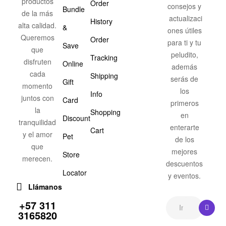
productos
Order
consejos y
Bundle
de la más
actualizaci
History
alta calidad.
&
ones útiles
Queremos
Order
para ti y tu
Save
que
peludito,
Tracking
disfruten
Online
además
cada
Shipping
serás de
Gift
momento
los
Info
juntos con
Card
primeros
la
Shopping
en
Discount
tranquilidad
enterarte
Cart
y el amor
Pet
de los
que
mejores
Store
merecen.
descuentos
Locator
y eventos.
Llámanos
+57 311
3165820