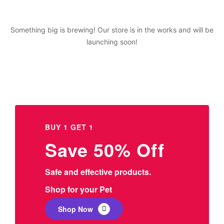
Something big is brewing! Our store is in the works and will be
launching soon!
BUY 1 GET 1
Save 50% Off
Safe and effective products.
Shop for your Pet
Shop Now