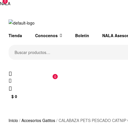
0
NALA
Tienda
Conocenos
Boletin
NALA Aseso
Buscar
por:
0
$
0
Inicio
/
Accesorios Gatitos
/ CALABAZA PETS PESCADO CATNIP 