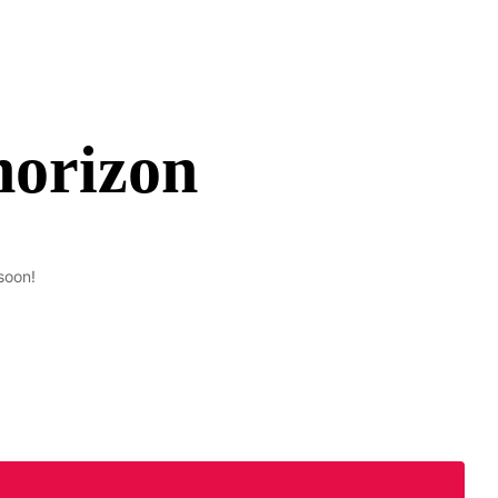
horizon
soon!