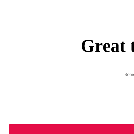
Great 
Some