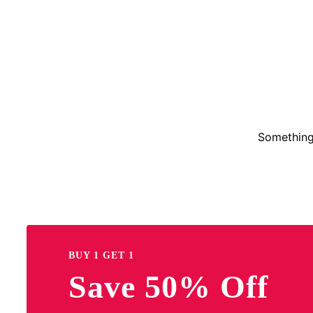
Something 
BUY 1 GET 1
Save 50% Off