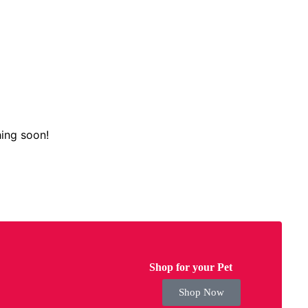
hing soon!
Shop for your Pet
Shop Now