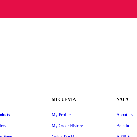
MI CUENTA
NALA
ducts
My Profile
About Us
lers
My Order History
Boletin
& Save
Order Tracking
Affiliate