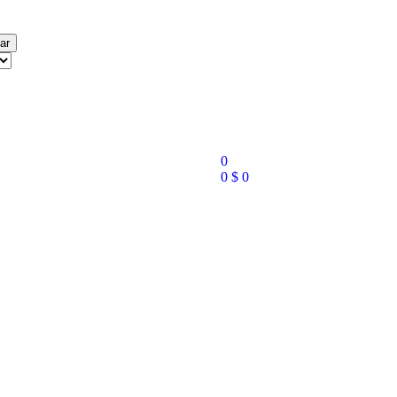
ar
0
0
$
0