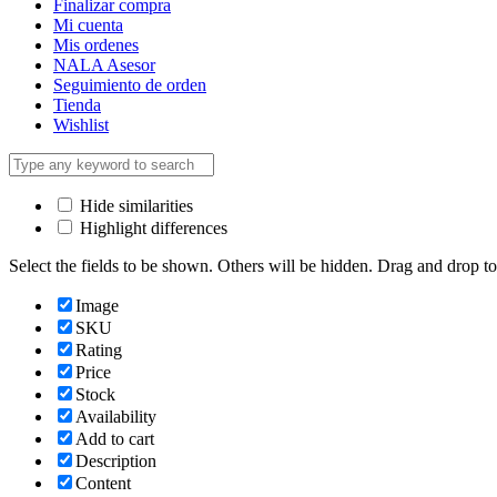
Finalizar compra
Mi cuenta
Mis ordenes
NALA Asesor
Seguimiento de orden
Tienda
Wishlist
Hide similarities
Highlight differences
Select the fields to be shown. Others will be hidden. Drag and drop to
Image
SKU
Rating
Price
Stock
Availability
Add to cart
Description
Content