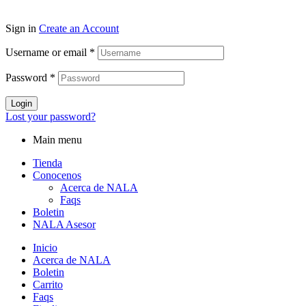
Sign in
Create an Account
Username or email
*
Password
*
Login
Lost your password?
Main menu
Tienda
Conocenos
Acerca de NALA
Faqs
Boletin
NALA Asesor
Inicio
Acerca de NALA
Boletin
Carrito
Faqs