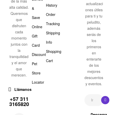
de la más
actualizaci
History
alta calidad.
&
ones útiles
Queremos
Order
para ti y tu
Save
que
peludito,
Tracking
disfruten
Online
además
cada
Shipping
serás de
Gift
momento
los
Info
juntos con
Card
primeros
la
Shopping
en
Discount
tranquilidad
enterarte
Cart
y el amor
Pet
de los
que
mejores
Store
merecen.
descuentos
Locator
y eventos.
Llámanos
+57 311
3165820
Descarga