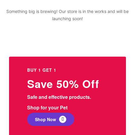
Something big is brewing! Our store is in the works and will be
launching soon!
BUY 1 GET 1
Save 50% Off
Safe and effective products.
Shop for your Pet
Shop Now