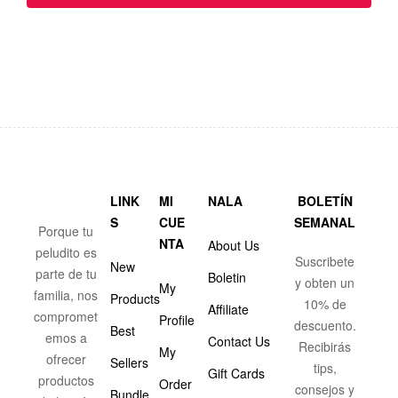
LINK
MI
NALA
BOLETÍN
S
CUE
SEMANAL
Porque tu
NTA
About Us
peludito es
Suscribete
New
parte de tu
Boletin
y obten un
My
familia, nos
Products
10% de
Affiliate
compromet
Profile
descuento.
Best
emos a
Contact Us
Recibirás
My
ofrecer
Sellers
tips,
Gift Cards
productos
Order
consejos y
Bundle