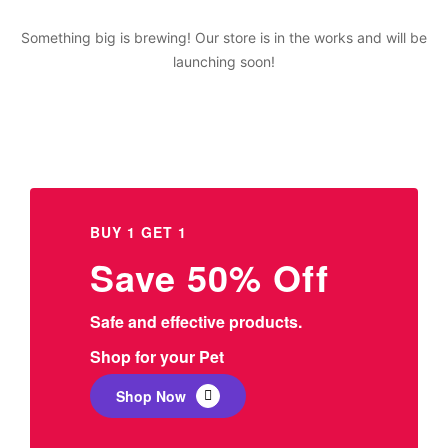
Something big is brewing! Our store is in the works and will be
launching soon!
BUY 1 GET 1
Save 50% Off
Safe and effective products.
Shop for your Pet
Shop Now