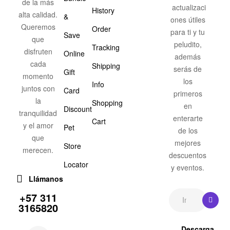
de la más
actualizaci
History
alta calidad.
&
ones útiles
Queremos
Order
para ti y tu
Save
que
peludito,
Tracking
disfruten
Online
además
cada
Shipping
serás de
Gift
momento
los
Info
juntos con
Card
primeros
la
Shopping
en
Discount
tranquilidad
enterarte
Cart
y el amor
Pet
de los
que
mejores
Store
merecen.
descuentos
Locator
y eventos.
Llámanos
+57 311
3165820
Descarga