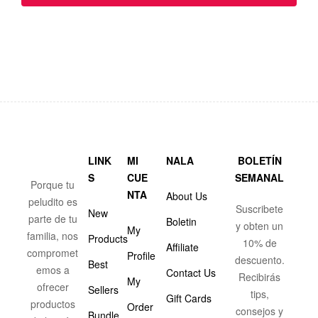
LINK
MI
NALA
BOLETÍN
S
CUE
SEMANAL
Porque tu
NTA
About Us
peludito es
Suscribete
New
parte de tu
Boletin
y obten un
My
familia, nos
Products
10% de
Affiliate
compromet
Profile
descuento.
Best
emos a
Contact Us
Recibirás
My
ofrecer
Sellers
tips,
Gift Cards
productos
Order
consejos y
Bundle