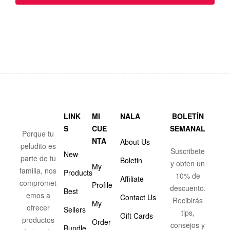
LINK
MI
NALA
BOLETÍN
S
CUE
SEMANAL
Porque tu
NTA
About Us
peludito es
Suscribete
New
parte de tu
Boletin
y obten un
My
familia, nos
Products
10% de
Affiliate
compromet
Profile
descuento.
Best
emos a
Contact Us
Recibirás
My
ofrecer
Sellers
tips,
Gift Cards
productos
Order
consejos y
Bundle