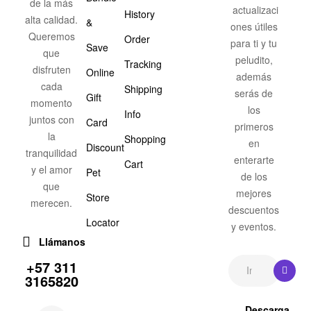
de la más
actualizaci
History
alta calidad.
&
ones útiles
Queremos
Order
para ti y tu
Save
que
peludito,
Tracking
disfruten
Online
además
cada
Shipping
serás de
Gift
momento
los
Info
juntos con
Card
primeros
la
Shopping
en
Discount
tranquilidad
enterarte
Cart
y el amor
Pet
de los
que
mejores
Store
merecen.
descuentos
Locator
y eventos.
Llámanos
+57 311
3165820
Descarga