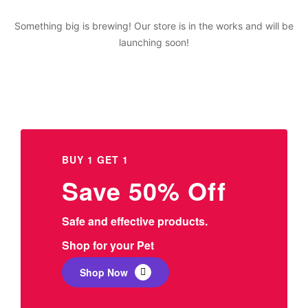
Something big is brewing! Our store is in the works and will be
launching soon!
BUY 1 GET 1
Save 50% Off
Safe and effective products.
Shop for your Pet
Shop Now