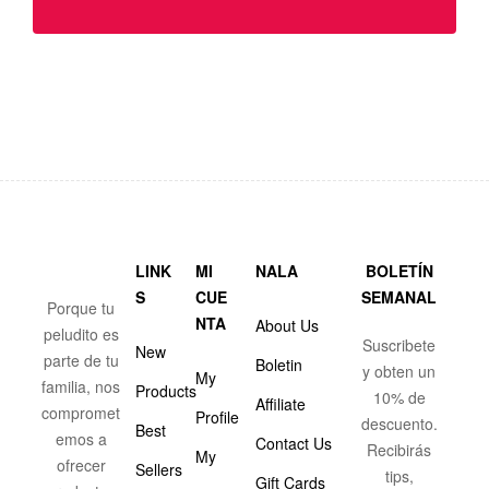
LINK
MI
NALA
BOLETÍN
S
CUE
SEMANAL
Porque tu
NTA
About Us
peludito es
Suscribete
New
parte de tu
Boletin
y obten un
My
familia, nos
Products
10% de
Affiliate
compromet
Profile
descuento.
Best
emos a
Contact Us
Recibirás
My
ofrecer
Sellers
tips,
Gift Cards