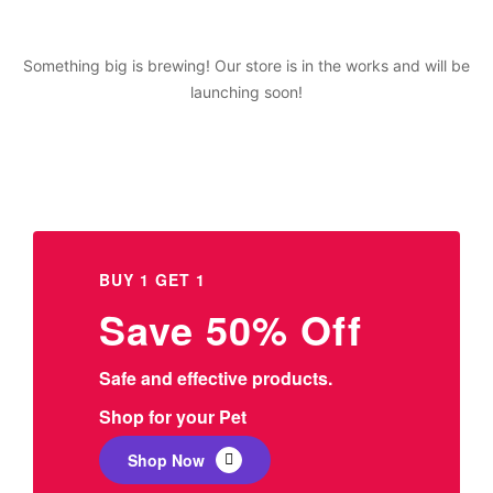
Something big is brewing! Our store is in the works and will be
launching soon!
BUY 1 GET 1
Save 50% Off
Safe and effective products.
Shop for your Pet
Shop Now