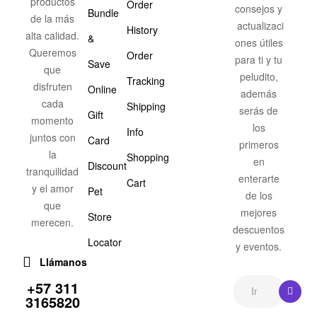
productos
Order
consejos y
Bundle
de la más
actualizaci
History
alta calidad.
&
ones útiles
Queremos
Order
para ti y tu
Save
que
peludito,
Tracking
disfruten
Online
además
cada
Shipping
serás de
Gift
momento
los
Info
juntos con
Card
primeros
la
Shopping
en
Discount
tranquilidad
enterarte
Cart
y el amor
Pet
de los
que
mejores
Store
merecen.
descuentos
Locator
y eventos.
Llámanos
+57 311
3165820