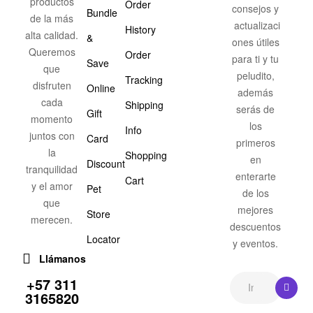
productos
Order
consejos y
Bundle
de la más
actualizaci
History
alta calidad.
&
ones útiles
Queremos
Order
para ti y tu
Save
que
peludito,
Tracking
disfruten
Online
además
cada
Shipping
serás de
Gift
momento
los
Info
juntos con
Card
primeros
la
Shopping
en
Discount
tranquilidad
enterarte
Cart
y el amor
Pet
de los
que
mejores
Store
merecen.
descuentos
Locator
y eventos.
Llámanos
+57 311
3165820