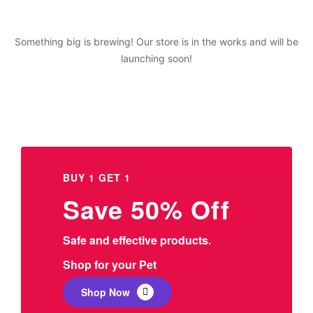
Something big is brewing! Our store is in the works and will be
launching soon!
BUY 1 GET 1
Save 50% Off
Safe and effective products.
Shop for your Pet
Shop Now