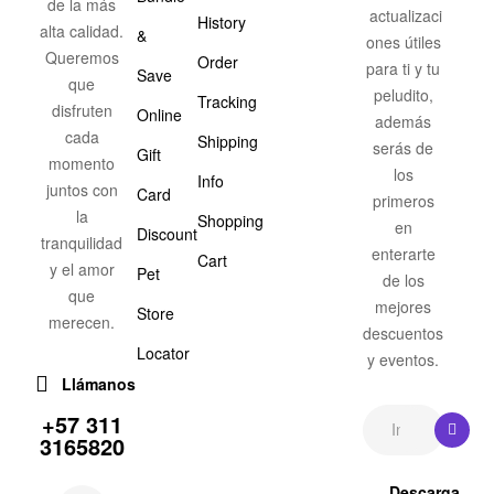
de la más
actualizaci
History
alta calidad.
&
ones útiles
Queremos
Order
para ti y tu
Save
que
peludito,
Tracking
disfruten
Online
además
cada
Shipping
serás de
Gift
momento
los
Info
juntos con
Card
primeros
la
Shopping
en
Discount
tranquilidad
enterarte
Cart
y el amor
Pet
de los
que
mejores
Store
merecen.
descuentos
Locator
y eventos.
Llámanos
+57 311
3165820
Descarga