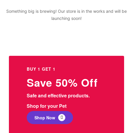
Something big is brewing! Our store is in the works and will be
launching soon!
BUY 1 GET 1
Save 50% Off
Safe and effective products.
Shop for your Pet
Shop Now