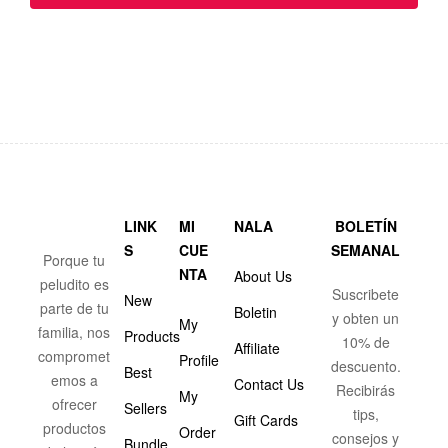
LINK
MI
NALA
BOLETÍN
S
CUE
SEMANAL
Porque tu
NTA
About Us
peludito es
Suscribete
New
parte de tu
Boletin
y obten un
My
familia, nos
Products
10% de
Affiliate
compromet
Profile
descuento.
Best
emos a
Contact Us
Recibirás
My
ofrecer
Sellers
tips,
Gift Cards
productos
Order
consejos y
Bundle