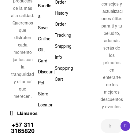
productos
Order
consejos y
Bundle
de la más
actualizaci
History
alta calidad.
&
ones útiles
Queremos
Order
para ti y tu
Save
que
peludito,
Tracking
disfruten
Online
además
cada
Shipping
serás de
Gift
momento
los
Info
juntos con
Card
primeros
la
Shopping
en
Discount
tranquilidad
enterarte
Cart
y el amor
Pet
de los
que
mejores
Store
merecen.
descuentos
Locator
y eventos.
Llámanos
+57 311
3165820