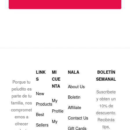
LINK
MI
NALA
BOLETÍN
S
CUE
SEMANAL
Porque tu
NTA
About Us
peludito es
Suscribete
New
parte de tu
Boletin
y obten un
My
familia, nos
Products
10% de
Affiliate
compromet
Profile
descuento.
Best
emos a
Contact Us
Recibirás
My
ofrecer
Sellers
tips,
Gift Cards