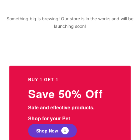
Something big is brewing! Our store is in the works and will be
launching soon!
BUY 1 GET 1
Save 50% Off
Safe and effective products.
Shop for your Pet
Shop Now