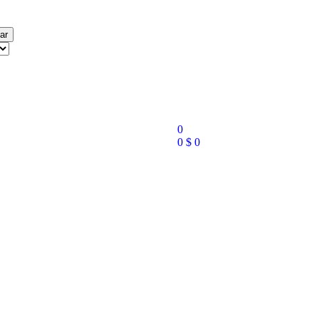
ar
0
0
$
0