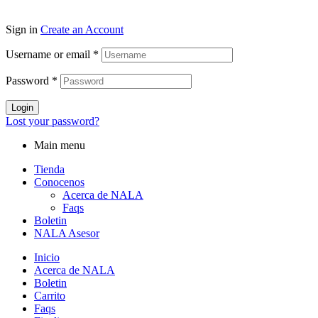
Sign in
Create an Account
Username or email
*
Password
*
Login
Lost your password?
Main menu
Tienda
Conocenos
Acerca de NALA
Faqs
Boletin
NALA Asesor
Inicio
Acerca de NALA
Boletin
Carrito
Faqs