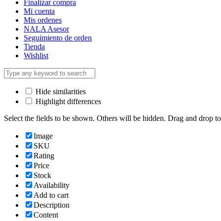
Finalizar compra
Mi cuenta
Mis ordenes
NALA Asesor
Seguimiento de orden
Tienda
Wishlist
Hide similarities
Highlight differences
Select the fields to be shown. Others will be hidden. Drag and drop to
Image
SKU
Rating
Price
Stock
Availability
Add to cart
Description
Content