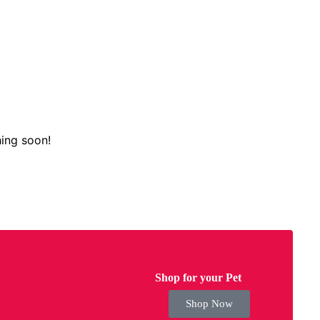
hing soon!
Shop for your Pet
Shop Now