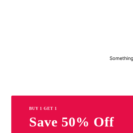
Something 
BUY 1 GET 1
Save 50% Off