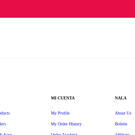
MI CUENTA
NALA
ducts
My Profile
About Us
lers
My Order History
Boletin
& Save
Order Tracking
Affiliate