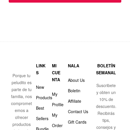
LINK
MI
NALA
BOLETÍN
S
CUE
SEMANAL
Porque tu
NTA
About Us
peludito es
Suscribete
New
parte de tu
Boletin
y obten un
My
familia, nos
Products
10% de
Affiliate
compromet
Profile
descuento.
Best
emos a
Contact Us
Recibirás
My
ofrecer
Sellers
tips,
Gift Cards
productos
Order
consejos y
Bundle