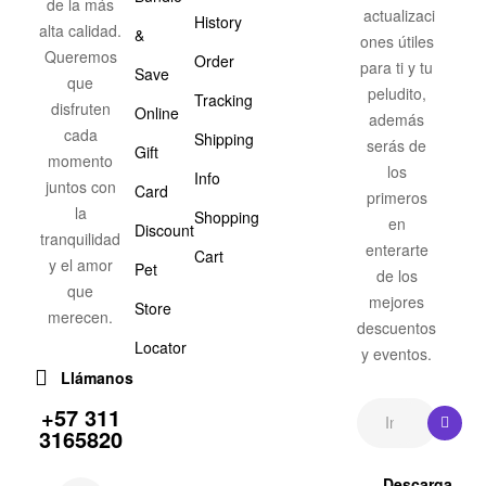
de la más
actualizaci
History
alta calidad.
&
ones útiles
Queremos
Order
para ti y tu
Save
que
peludito,
Tracking
disfruten
Online
además
cada
Shipping
serás de
Gift
momento
los
Info
juntos con
Card
primeros
la
Shopping
en
Discount
tranquilidad
enterarte
Cart
y el amor
Pet
de los
que
mejores
Store
merecen.
descuentos
Locator
y eventos.
Llámanos
+57 311
3165820
Descarga