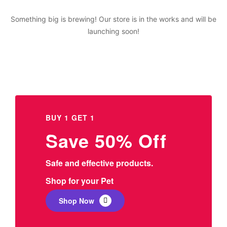
Something big is brewing! Our store is in the works and will be
launching soon!
BUY 1 GET 1
Save 50% Off
Safe and effective products.
Shop for your Pet
Shop Now