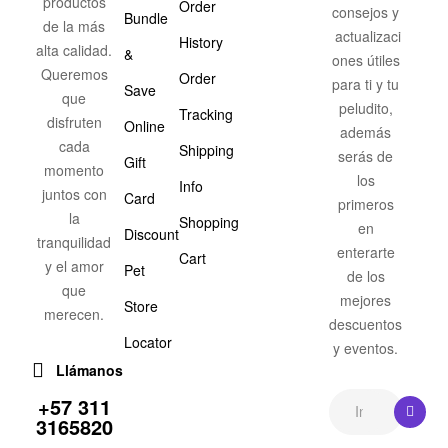
productos
Order
consejos y
Bundle
de la más
actualizaci
History
alta calidad.
&
ones útiles
Queremos
Order
para ti y tu
Save
que
peludito,
Tracking
disfruten
Online
además
cada
Shipping
serás de
Gift
momento
los
Info
juntos con
Card
primeros
la
Shopping
en
Discount
tranquilidad
enterarte
Cart
y el amor
Pet
de los
que
mejores
Store
merecen.
descuentos
Locator
y eventos.
Llámanos
+57 311
3165820