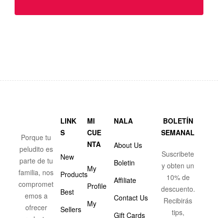
LINK
MI
NALA
BOLETÍN
S
CUE
SEMANAL
Porque tu
NTA
About Us
peludito es
Suscribete
New
parte de tu
Boletin
y obten un
My
familia, nos
Products
10% de
Affiliate
compromet
Profile
descuento.
Best
emos a
Contact Us
Recibirás
My
ofrecer
Sellers
tips,
Gift Cards