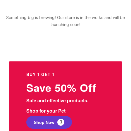
Something big is brewing! Our store is in the works and will be
launching soon!
BUY 1 GET 1
Save 50% Off
Safe and effective products.
Shop for your Pet
Shop Now