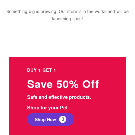
Something big is brewing! Our store is in the works and will be
launching soon!
BUY 1 GET 1
Save 50% Off
Safe and effective products.
Shop for your Pet
Shop Now