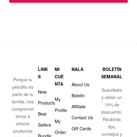
LINK
MI
NALA
BOLETÍN
S
CUE
SEMANAL
Porque tu
NTA
About Us
peludito es
Suscribete
New
parte de tu
Boletin
y obten un
My
familia, nos
Products
10% de
Affiliate
compromet
Profile
descuento.
Best
emos a
Contact Us
Recibirás
My
ofrecer
Sellers
tips,
Gift Cards
productos
Order
consejos y
Bundle