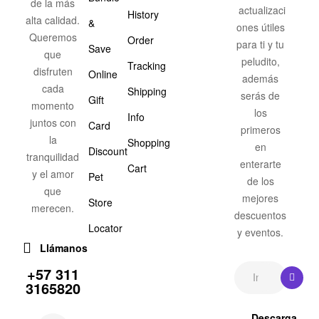
de la más
actualizaci
History
alta calidad.
&
ones útiles
Queremos
Order
para ti y tu
Save
que
peludito,
Tracking
disfruten
Online
además
cada
Shipping
serás de
Gift
momento
los
Info
juntos con
Card
primeros
la
Shopping
en
Discount
tranquilidad
enterarte
Cart
y el amor
Pet
de los
que
mejores
Store
merecen.
descuentos
Locator
y eventos.
Llámanos
+57 311
3165820
Descarga