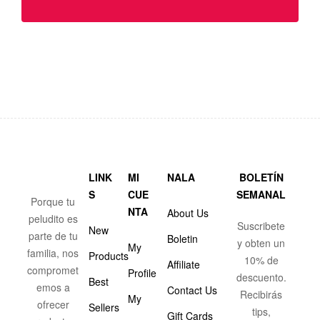
LINK
MI
NALA
BOLETÍN
S
CUE
SEMANAL
Porque tu
NTA
About Us
peludito es
Suscribete
New
parte de tu
Boletin
y obten un
My
familia, nos
Products
10% de
Affiliate
compromet
Profile
descuento.
Best
emos a
Contact Us
Recibirás
My
ofrecer
Sellers
tips,
Gift Cards