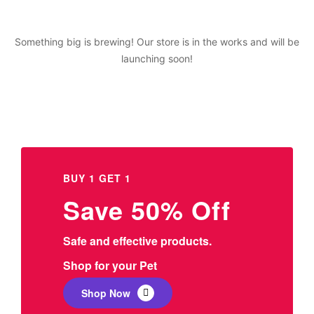
Something big is brewing! Our store is in the works and will be
launching soon!
BUY 1 GET 1
Save 50% Off
Safe and effective products.
Shop for your Pet
Shop Now