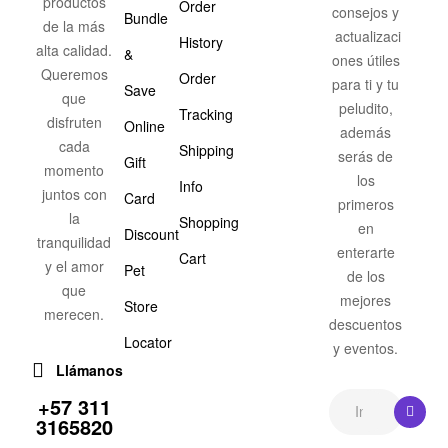
productos
Order
consejos y
Bundle
de la más
actualizaci
History
alta calidad.
&
ones útiles
Queremos
Order
para ti y tu
Save
que
peludito,
Tracking
disfruten
Online
además
cada
Shipping
serás de
Gift
momento
los
Info
juntos con
Card
primeros
la
Shopping
en
Discount
tranquilidad
enterarte
Cart
y el amor
Pet
de los
que
mejores
Store
merecen.
descuentos
Locator
y eventos.
Llámanos
+57 311
3165820