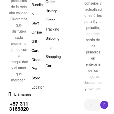
productos
Order
consejos y
Bundle
de la más
actualizaci
History
alta calidad.
&
ones útiles
Queremos
Order
para ti y tu
Save
que
peludito,
Tracking
disfruten
Online
además
cada
Shipping
serás de
Gift
momento
los
Info
juntos con
Card
primeros
la
Shopping
en
Discount
tranquilidad
enterarte
Cart
y el amor
Pet
de los
que
mejores
Store
merecen.
descuentos
Locator
y eventos.
Llámanos
+57 311
3165820