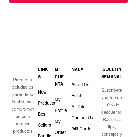
LINK
MI
NALA
BOLETÍN
S
CUE
SEMANAL
Porque tu
NTA
About Us
peludito es
Suscribete
New
parte de tu
Boletin
y obten un
My
familia, nos
Products
10% de
Affiliate
compromet
Profile
descuento.
Best
emos a
Contact Us
Recibirás
My
ofrecer
Sellers
tips,
Gift Cards
productos
Order
consejos y
Bundle