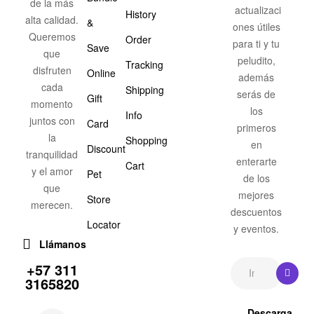
de la más
actualizaci
History
alta calidad.
&
ones útiles
Queremos
Order
para ti y tu
Save
que
peludito,
Tracking
disfruten
Online
además
cada
Shipping
serás de
Gift
momento
los
Info
juntos con
Card
primeros
la
Shopping
en
Discount
tranquilidad
enterarte
Cart
y el amor
Pet
de los
que
mejores
Store
merecen.
descuentos
Locator
y eventos.
Llámanos
+57 311
3165820
Descarga