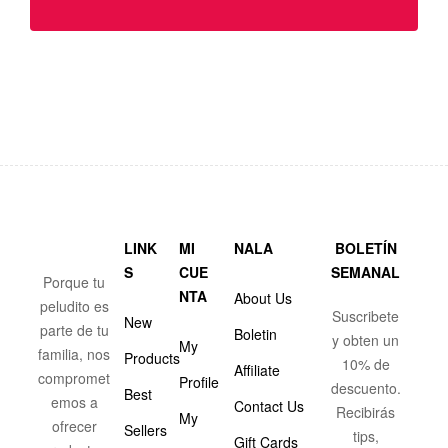
LINK
MI
NALA
BOLETÍN
S
CUE
SEMANAL
Porque tu
NTA
About Us
peludito es
Suscribete
New
parte de tu
Boletin
y obten un
My
familia, nos
Products
10% de
Affiliate
compromet
Profile
descuento.
Best
emos a
Contact Us
Recibirás
My
ofrecer
Sellers
tips,
Gift Cards