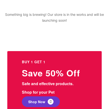
Something big is brewing! Our store is in the works and will be
launching soon!
BUY 1 GET 1
Save 50% Off
Safe and effective products.
Shop for your Pet
Shop Now