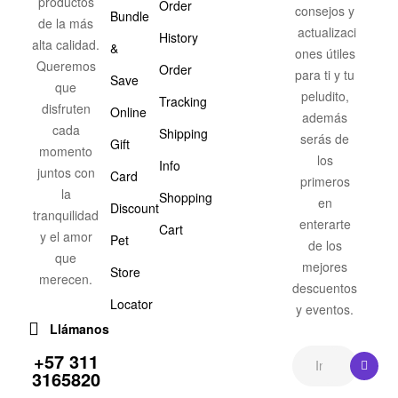
productos
Order
consejos y
Bundle
de la más
actualizaci
History
alta calidad.
&
ones útiles
Queremos
Order
para ti y tu
Save
que
peludito,
Tracking
disfruten
Online
además
cada
Shipping
serás de
Gift
momento
los
Info
juntos con
Card
primeros
la
Shopping
en
Discount
tranquilidad
enterarte
Cart
y el amor
Pet
de los
que
mejores
Store
merecen.
descuentos
Locator
y eventos.
Llámanos
+57 311
3165820