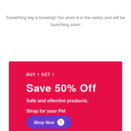
Something big is brewing! Our store is in the works and will be
launching soon!
BUY 1 GET 1
Save 50% Off
Safe and effective products.
Shop for your Pet
Shop Now