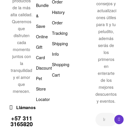
productos
Order
consejos y
Bundle
de la más
actualizaci
History
alta calidad.
&
ones útiles
Queremos
Order
para ti y tu
Save
que
peludito,
Tracking
disfruten
Online
además
cada
Shipping
serás de
Gift
momento
los
Info
juntos con
Card
primeros
la
Shopping
en
Discount
tranquilidad
enterarte
Cart
y el amor
Pet
de los
que
mejores
Store
merecen.
descuentos
Locator
y eventos.
Llámanos
+57 311
3165820