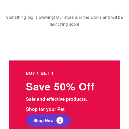
Something big is brewing! Our store is in the works and will be
launching soon!
BUY 1 GET 1
Save 50% Off
Safe and effective products.
Shop for your Pet
Shop Now