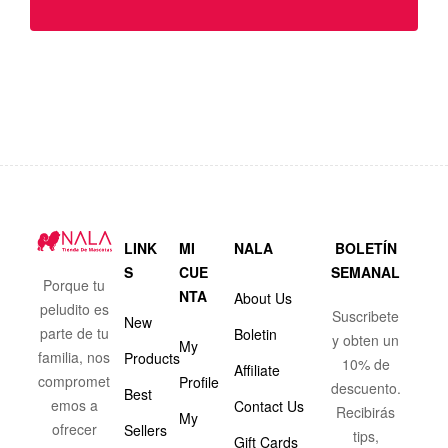
LINK
MI
NALA
BOLETÍN
S
CUE
SEMANAL
Porque tu
NTA
About Us
peludito es
Suscribete
New
parte de tu
Boletin
y obten un
My
familia, nos
Products
10% de
Affiliate
compromet
Profile
descuento.
Best
emos a
Contact Us
Recibirás
My
ofrecer
Sellers
tips,
Gift Cards