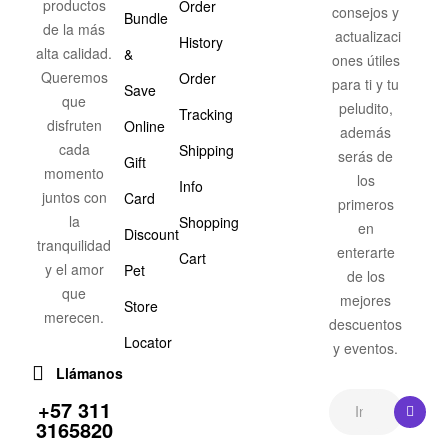
productos
Order
consejos y
Bundle
de la más
actualizaci
History
alta calidad.
&
ones útiles
Queremos
Order
para ti y tu
Save
que
peludito,
Tracking
disfruten
Online
además
cada
Shipping
serás de
Gift
momento
los
Info
juntos con
Card
primeros
la
Shopping
en
Discount
tranquilidad
enterarte
Cart
y el amor
Pet
de los
que
mejores
Store
merecen.
descuentos
Locator
y eventos.
Llámanos
+57 311
3165820