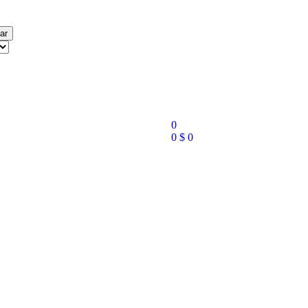
ar
0
0
$
0