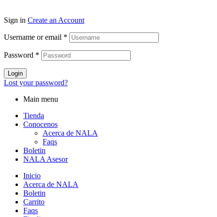
Sign in
Create an Account
Username or email
*
Password
*
Login
Lost your password?
Main menu
Tienda
Conocenos
Acerca de NALA
Faqs
Boletin
NALA Asesor
Inicio
Acerca de NALA
Boletin
Carrito
Faqs