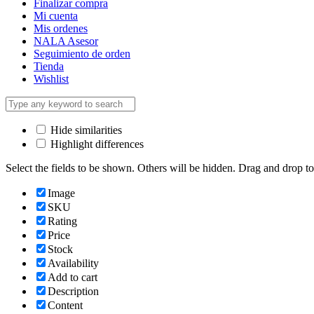
Finalizar compra
Mi cuenta
Mis ordenes
NALA Asesor
Seguimiento de orden
Tienda
Wishlist
Hide similarities
Highlight differences
Select the fields to be shown. Others will be hidden. Drag and drop to
Image
SKU
Rating
Price
Stock
Availability
Add to cart
Description
Content