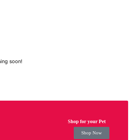
hing soon!
Shop for your Pet
Shop Now