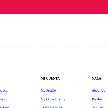
MI CUENTA
NALA
ducts
My Profile
About Us
lers
My Order History
Boletin
& Save
Order Tracking
Affiliate