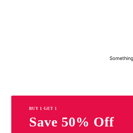
Something 
BUY 1 GET 1
Save 50% Off