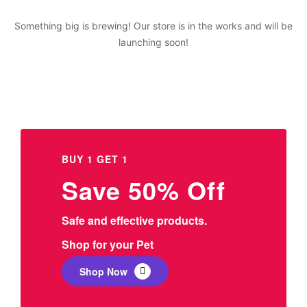
Something big is brewing! Our store is in the works and will be
launching soon!
BUY 1 GET 1
Save 50% Off
Safe and effective products.
Shop for your Pet
Shop Now