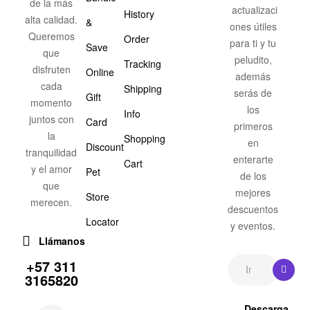
de la más
actualizaci
History
alta calidad.
&
ones útiles
Queremos
Order
para ti y tu
Save
que
peludito,
Tracking
disfruten
Online
además
cada
Shipping
serás de
Gift
momento
los
Info
juntos con
Card
primeros
la
Shopping
en
Discount
tranquilidad
enterarte
Cart
y el amor
Pet
de los
que
mejores
Store
merecen.
descuentos
Locator
y eventos.
Llámanos
+57 311
3165820
Descarga