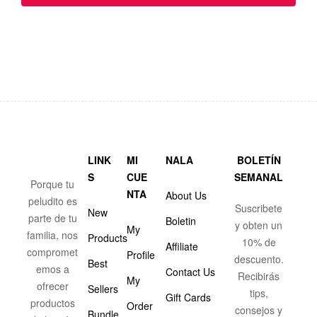
LINK
MI
NALA
BOLETÍN
S
CUE
SEMANAL
Porque tu
NTA
About Us
peludito es
Suscribete
New
parte de tu
Boletin
y obten un
My
familia, nos
Products
10% de
Affiliate
compromet
Profile
descuento.
Best
emos a
Contact Us
Recibirás
My
ofrecer
Sellers
tips,
Gift Cards
productos
Order
consejos y
Bundle