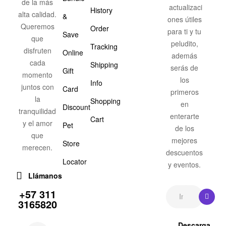
de la más
actualizaci
History
alta calidad.
&
ones útiles
Queremos
Order
para ti y tu
Save
que
peludito,
Tracking
disfruten
Online
además
cada
Shipping
serás de
Gift
momento
los
Info
juntos con
Card
primeros
la
Shopping
en
Discount
tranquilidad
enterarte
Cart
y el amor
Pet
de los
que
mejores
Store
merecen.
descuentos
Locator
y eventos.
Llámanos
+57 311
3165820
Descarga