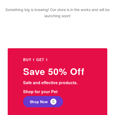
Something big is brewing! Our store is in the works and will be
launching soon!
BUY 1 GET 1
Save 50% Off
Safe and effective products.
Shop for your Pet
Shop Now