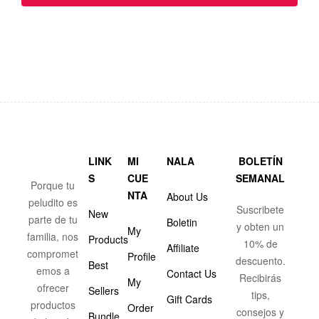
LINK
MI
NALA
BOLETÍN
S
CUE
SEMANAL
Porque tu
NTA
About Us
peludito es
Suscribete
New
parte de tu
Boletin
y obten un
My
familia, nos
Products
10% de
Affiliate
compromet
Profile
descuento.
Best
emos a
Contact Us
Recibirás
My
ofrecer
Sellers
tips,
Gift Cards
productos
Order
consejos y
Bundle