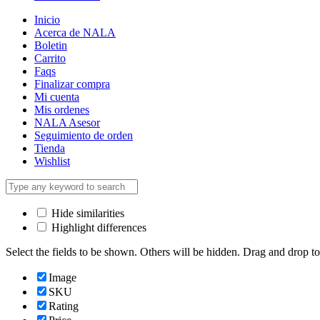
Inicio
Acerca de NALA
Boletin
Carrito
Faqs
Finalizar compra
Mi cuenta
Mis ordenes
NALA Asesor
Seguimiento de orden
Tienda
Wishlist
Hide similarities
Highlight differences
Select the fields to be shown. Others will be hidden. Drag and drop to
Image
SKU
Rating