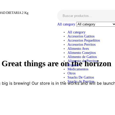
AD DIETARIA 2 Kg
All category
All category
Accesorios Gatitos
Accesorios Pequeñitos
Accesorios Perritos
Alimento Aves
Alimento Conejitos
Alimento de Gatitos
Great things are on the horizon
Alimento de Perritos
Higiene
Medicamentos
Otros
Snacks De Gatitos
Snacks de Perritos
big is brewing! Our store is in the works and will be launc