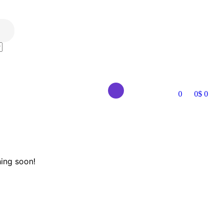
0
0
$
0
hing soon!