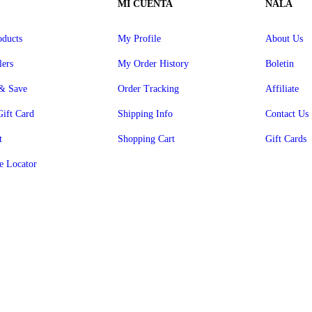
MI CUENTA
NALA
ducts
My Profile
About Us
lers
My Order History
Boletin
& Save
Order Tracking
Affiliate
Gift Card
Shipping Info
Contact Us
t
Shopping Cart
Gift Cards
e Locator