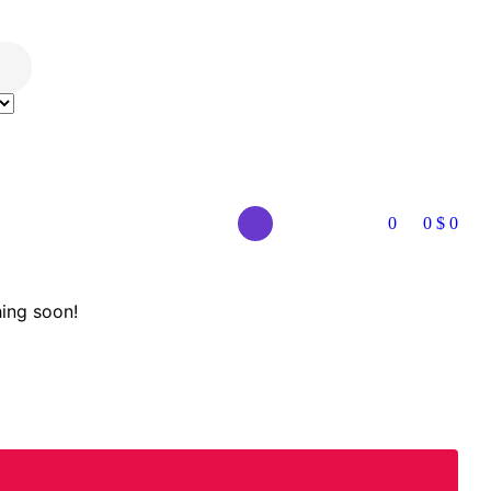
0
0
$
0
hing soon!