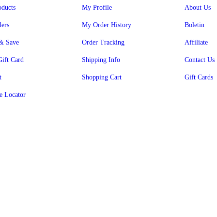
ducts
My Profile
About Us
lers
My Order History
Boletin
& Save
Order Tracking
Affiliate
Gift Card
Shipping Info
Contact Us
t
Shopping Cart
Gift Cards
e Locator