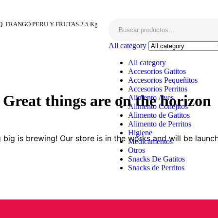
. FRANGO PERU Y FRUTAS 2.5 Kg
All category
All category
Accesorios Gatitos
Accesorios Pequeñitos
Accesorios Perritos
Great things are on the horizon
Alimento Aves
Alimento Conejitos
Alimento de Gatitos
Alimento de Perritos
Higiene
big is brewing! Our store is in the works and will be launc
Medicamentos
Otros
Snacks De Gatitos
Snacks de Perritos