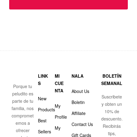
LINK
MI
NALA
BOLETÍN
S
CUE
SEMANAL
Porque tu
NTA
About Us
peludito es
Suscribete
New
parte de tu
Boletin
y obten un
My
familia, nos
Products
10% de
Affiliate
compromet
Profile
descuento.
Best
emos a
Contact Us
Recibirás
My
ofrecer
Sellers
tips,
Gift Cards