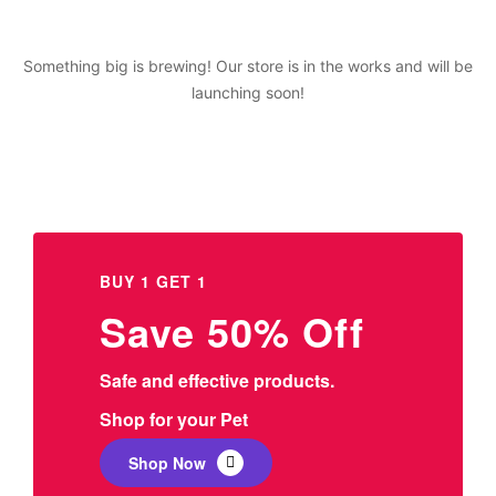
Something big is brewing! Our store is in the works and will be
launching soon!
BUY 1 GET 1
Save 50% Off
Safe and effective products.
Shop for your Pet
Shop Now