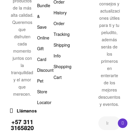
productos
Order
consejos y
Bundle
de la más
actualizaci
History
alta calidad.
&
ones útiles
Queremos
Order
para ti y tu
Save
que
peludito,
Tracking
disfruten
Online
además
cada
Shipping
serás de
Gift
momento
los
Info
juntos con
Card
primeros
la
Shopping
en
Discount
tranquilidad
enterarte
Cart
y el amor
Pet
de los
que
mejores
Store
merecen.
descuentos
Locator
y eventos.
Llámanos
+57 311
3165820