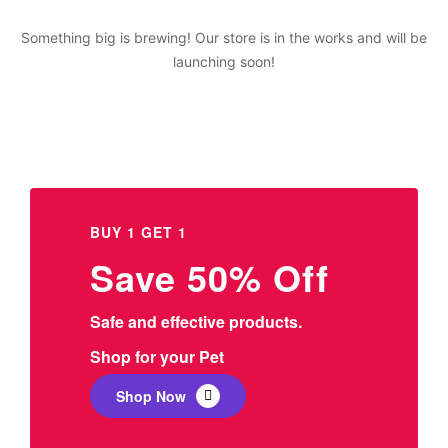
Something big is brewing! Our store is in the works and will be
launching soon!
BUY 1 GET 1
Save 50% Off
Safe and effective products.
Shop for your Pet
Shop Now