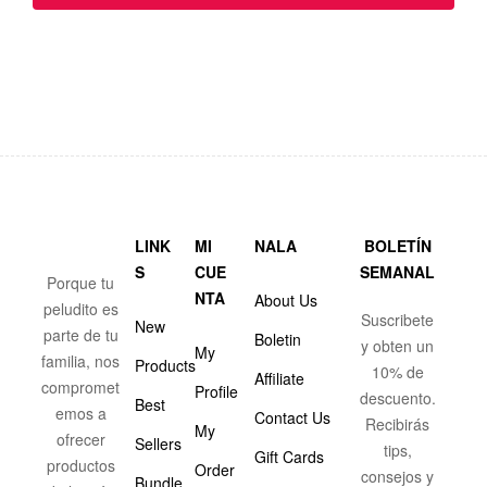
LINK
MI
NALA
BOLETÍN
S
CUE
SEMANAL
Porque tu
NTA
About Us
peludito es
Suscribete
New
parte de tu
Boletin
y obten un
My
familia, nos
Products
10% de
Affiliate
compromet
Profile
descuento.
Best
emos a
Contact Us
Recibirás
My
ofrecer
Sellers
tips,
Gift Cards
productos
Order
consejos y
Bundle