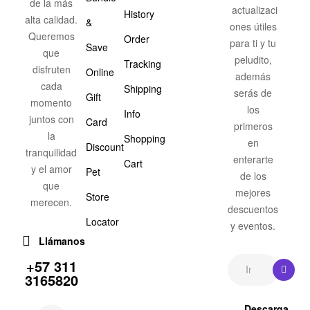
de la más
actualizaci
History
alta calidad.
&
ones útiles
Queremos
Order
para ti y tu
Save
que
peludito,
Tracking
disfruten
Online
además
cada
Shipping
serás de
Gift
momento
los
Info
juntos con
Card
primeros
la
Shopping
en
Discount
tranquilidad
enterarte
Cart
y el amor
Pet
de los
que
mejores
Store
merecen.
descuentos
Locator
y eventos.
Llámanos
+57 311
3165820
Descarga