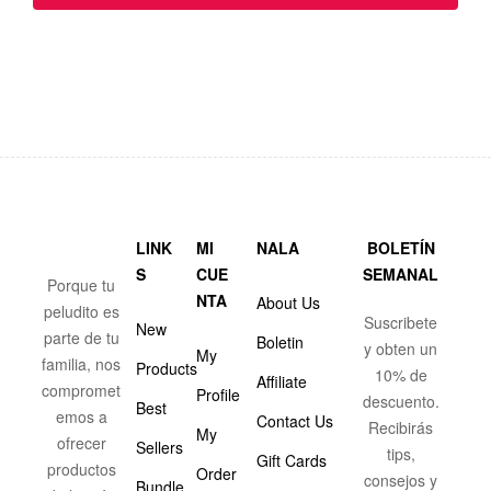
LINK
MI
NALA
BOLETÍN
S
CUE
SEMANAL
Porque tu
NTA
About Us
peludito es
Suscribete
New
parte de tu
Boletin
y obten un
My
familia, nos
Products
10% de
Affiliate
compromet
Profile
descuento.
Best
emos a
Contact Us
Recibirás
My
ofrecer
Sellers
tips,
Gift Cards
productos
Order
consejos y
Bundle