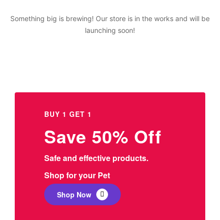
Something big is brewing! Our store is in the works and will be
launching soon!
BUY 1 GET 1
Save 50% Off
Safe and effective products.
Shop for your Pet
Shop Now