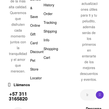
de la más
actualizaci
History
alta calidad.
&
ones útiles
Queremos
Order
para ti y tu
Save
que
peludito,
Tracking
disfruten
Online
además
cada
Shipping
serás de
Gift
momento
los
Info
juntos con
Card
primeros
la
Shopping
en
Discount
tranquilidad
enterarte
Cart
y el amor
Pet
de los
que
mejores
Store
merecen.
descuentos
Locator
y eventos.
Llámanos
+57 311
3165820
Descarga