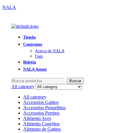
NALA
Tienda
Conocenos
Acerca de NALA
Faqs
Boletin
NALA Asesor
Buscar
Buscar
por:
All category
All category
Accesorios Gatitos
Accesorios Pequeñitos
Accesorios Perritos
Alimento Aves
Alimento Conejitos
Alimento de Gatitos