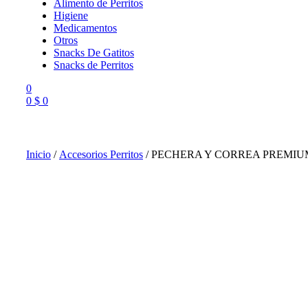
Alimento de Perritos
Higiene
Medicamentos
Otros
Snacks De Gatitos
Snacks de Perritos
0
0
$
0
Menu
Inicio
/
Accesorios Perritos
/ PECHERA Y CORREA PREMIU