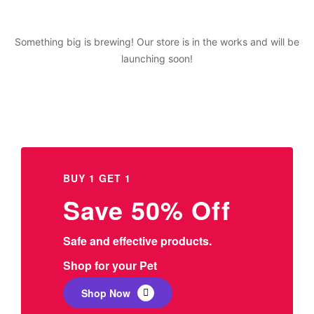
Something big is brewing! Our store is in the works and will be
launching soon!
BUY 1 GET 1
Save 50% Off
Safe and effective products.
Shop for your Pet
Shop Now