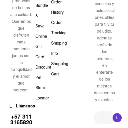
productos
Order
consejos y
Bundle
de la más
actualizaci
History
alta calidad.
&
ones útiles
Queremos
Order
para ti y tu
Save
que
peludito,
Tracking
disfruten
Online
además
cada
Shipping
serás de
Gift
momento
los
Info
juntos con
Card
primeros
la
Shopping
en
Discount
tranquilidad
enterarte
Cart
y el amor
Pet
de los
que
mejores
Store
merecen.
descuentos
Locator
y eventos.
Llámanos
+57 311
3165820