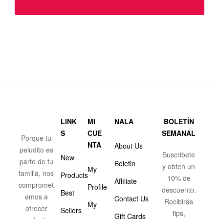
LINK
MI
NALA
BOLETÍN
S
CUE
SEMANAL
Porque tu
NTA
About Us
peludito es
Suscribete
New
parte de tu
Boletin
y obten un
My
familia, nos
Products
10% de
Affiliate
compromet
Profile
descuento.
Best
emos a
Contact Us
Recibirás
My
ofrecer
Sellers
tips,
Gift Cards