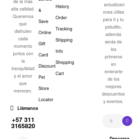
de la más
actualizaci
History
alta calidad.
&
ones útiles
Queremos
Order
para ti y tu
Save
que
peludito,
Tracking
disfruten
Online
además
cada
Shipping
serás de
Gift
momento
los
Info
juntos con
Card
primeros
la
Shopping
en
Discount
tranquilidad
enterarte
Cart
y el amor
Pet
de los
que
mejores
Store
merecen.
descuentos
Locator
y eventos.
Llámanos
+57 311
3165820
Descarga