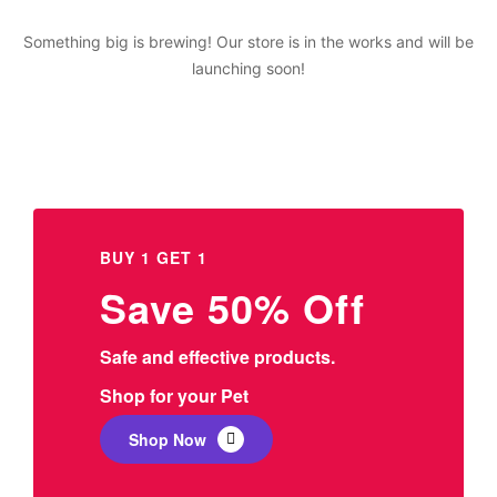
Something big is brewing! Our store is in the works and will be
launching soon!
BUY 1 GET 1
Save 50% Off
Safe and effective products.
Shop for your Pet
Shop Now