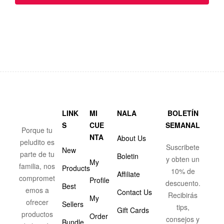
LINK
MI
NALA
BOLETÍN
S
CUE
SEMANAL
Porque tu
NTA
About Us
peludito es
Suscribete
New
parte de tu
Boletin
y obten un
My
familia, nos
Products
10% de
Affiliate
compromet
Profile
descuento.
Best
emos a
Contact Us
Recibirás
My
ofrecer
Sellers
tips,
Gift Cards
productos
Order
consejos y
Bundle