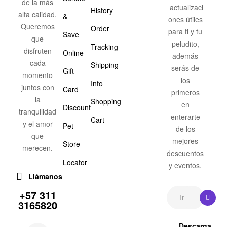
de la más
actualizaci
History
alta calidad.
&
ones útiles
Queremos
Order
para ti y tu
Save
que
peludito,
Tracking
disfruten
Online
además
cada
Shipping
serás de
Gift
momento
los
Info
juntos con
Card
primeros
la
Shopping
en
Discount
tranquilidad
enterarte
Cart
y el amor
Pet
de los
que
mejores
Store
merecen.
descuentos
Locator
y eventos.
Llámanos
+57 311
3165820
Descarga