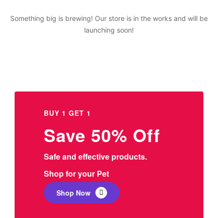
Something big is brewing! Our store is in the works and will be
launching soon!
BUY 1 GET 1
Save 50% Off
Safe and effective products.
Shop for your Pet
Shop Now