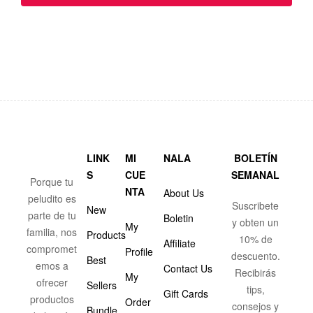
LINK
MI
NALA
BOLETÍN
S
CUE
SEMANAL
Porque tu
NTA
About Us
peludito es
Suscribete
New
parte de tu
Boletin
y obten un
My
familia, nos
Products
10% de
Affiliate
compromet
Profile
descuento.
Best
emos a
Contact Us
Recibirás
My
ofrecer
Sellers
tips,
Gift Cards
productos
Order
consejos y
Bundle